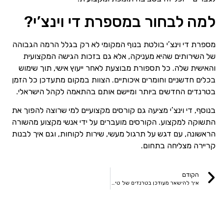
למה לבחור במספרת די וינצ’י?
מספרת די וינצ’י בולטת בנוף המקומי לא רק בגלל הרמה הגבוהה
של השירותים שהיא מעניקה, אלא גם בזכות הגישה המקצועית
והאישית שלה. כל תספורת מבוצעת לאחר ייעוץ אישי, תוך שימוש
בכלים חדשניים וחומרים איכותיים. הצוות במקום מתעדכן כל הזמן
בטרנדים החדשים ביותר ומיישם אותם בהתאמה לקהל הישראלי.
בנוסף, די וינצ’י מציעה גם קורסים מקצועיים למי שרוצה להפוך את
התשוקה למקצוע. הקורסים מועברים על ידי אנשי מקצוע מהשורה
הראשונה, עם דגש על תרגול מעשי, שירות לקוחות, וגם איך לבנות
קריירה מצליחה בתחום.
הקודם
איך להישאר מעודכן בטרנדים של טיפוח גברי בלי לאבד את הסטייל האישי