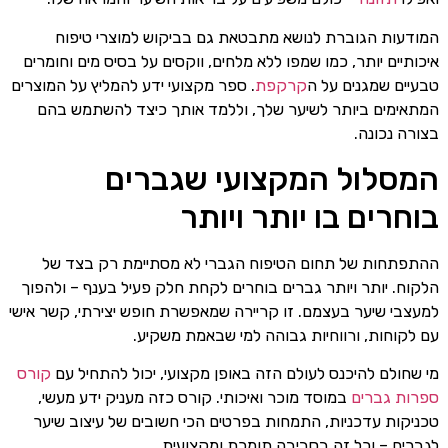
המודעות הגוברת לנושא מתבטאת גם בביקוש למוצרי טיפוח
איכותיים יותר, כמו שמפו ללא מלחים, ווקסים על בסיס מים וחומרים
טבעיים שמגנים על ה
קרקפת
. ספר מקצועי ידע להמליץ על המוצרים
המתאימים ביותר לשיער שלך, וללמד אותך כיצד להשתמש בהם
בצורה נכונה.
המסלול המקצועי שגברים
בוחרים בו יותר ויותר
ההתפתחות של תחום הטיפוח הגברי לא מסתיימת רק בצד של
הלקוח. יותר ויותר גברים בוחרים לקחת חלק פעיל בענף – ולהפוך
למעצבי שיער בעצמם. זו קריירה שמאפשרת חופש יצירתי, קשר אישי
עם לקוחות, ורווחיות גבוהה למי שבאמת משקיע.
מי שחולם להיכנס לעולם הזה באופן מקצועי, יכול להתחיל עם
קורס
ספרות גברים
במוסד מוכר ואיכותי. קורס כזה מעניק ידע מעשי,
טכניקות עדכניות, התמחות בפרטים הכי חשובים של עיצוב שיער
לגברים – וכל זה בסביבה תומכת ומקצועית.