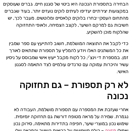
הבחירה בתספורת הנכונה היא ביטוי של סגנון חיים. גברים שעוסקים
במקצועות יצירתיים יעדיפו לעיתים לוקים נועזים יותר, בעוד שגברים
מהתחום העסקי יבחרו בלוקים קלאסיים ומלוטשים. מעבר לכך, יש
חשיבות גם למרקם השיער, לקצב הצמיחה, ולאופי התחזוקה
שהלקוח מוכן להשקיע.
כדי לקבל את התוצאה המושלמת, חשוב להתייעץ עם ספר שמבין
את כל המשתנים האלו ויודע להמליץ על תספורת שתתאים לאורך
זמן. במספרת די וינצ’י, כל לקוח מקבל ייעוץ אישי שמבוסס על ניסיון
עשיר והיכרות עמוקה עם טרנדים עולמיים לצד התאמה לסגנון
האישי.
לא רק תספורת – גם תחזוקה
נכונה
אחרי שעזבת את המספרה עם תספורת מושלמת, העבודה לא
נגמרת. שמירה על מראה מטופח דורשת גם תחזוקה יומיומית.
שימוש נכון במוצרי שיער, חפיפה בתדירות מתאימה, סירוק נכון
ואפילו
תזונה
– כולם משפיעים על בריאות השיער והמראה שלו.