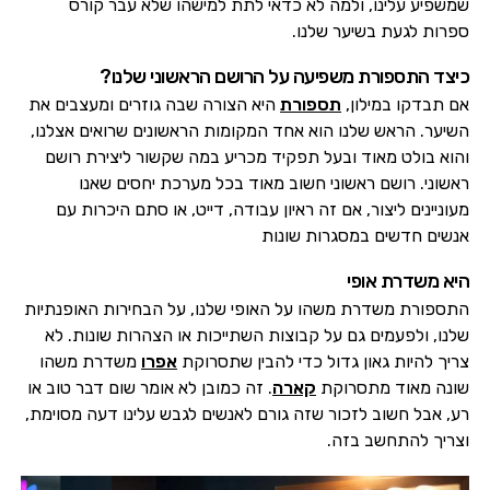
שמשפיע עלינו, ולמה לא כדאי לתת למישהו שלא עבר קורס
ספרות לגעת בשיער שלנו.
כיצד התספורת משפיעה על הרושם הראשוני שלנו?
אם תבדקו במילון,
תספורת
היא הצורה שבה גוזרים ומעצבים את
השיער. הראש שלנו הוא אחד המקומות הראשונים שרואים אצלנו,
והוא בולט מאוד ובעל תפקיד מכריע במה שקשור ליצירת רושם
ראשוני. רושם ראשוני חשוב מאוד בכל מערכת יחסים שאנו
מעוניינים ליצור, אם זה ראיון עבודה, דייט, או סתם היכרות עם
אנשים חדשים במסגרות שונות
היא משדרת אופי
התספורת משדרת משהו על האופי שלנו, על הבחירות האופנתיות
שלנו, ולפעמים גם על קבוצות השתייכות או הצהרות שונות. לא
צריך להיות גאון גדול כדי להבין שתסרוקת
אפרו
משדרת משהו
שונה מאוד מתסרוקת
קארה
. זה כמובן לא אומר שום דבר טוב או
רע, אבל חשוב לזכור שזה גורם לאנשים לגבש עלינו דעה מסוימת,
וצריך להתחשב בזה.